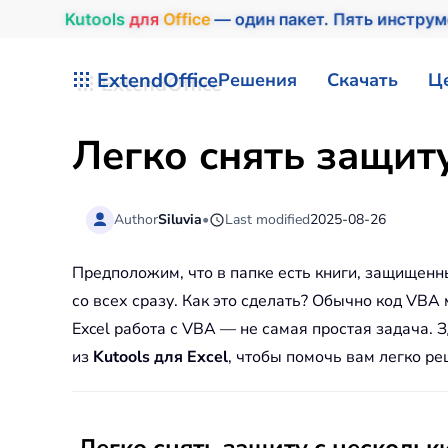
Kutools
для
Office
— один пакет. Пять инструм
Перейти к содержимому
ExtendOffice
Решения
Скачать
Ц
Легко снять защит
Author
Siluvia
•
Last modified
2025-08-26
Предположим, что в папке есть книги, защищенны
со всех сразу. Как это сделать? Обычно код VBA
Excel работа с VBA — не самая простая задача
из
Kutools для Excel
, чтобы помочь вам легко ре