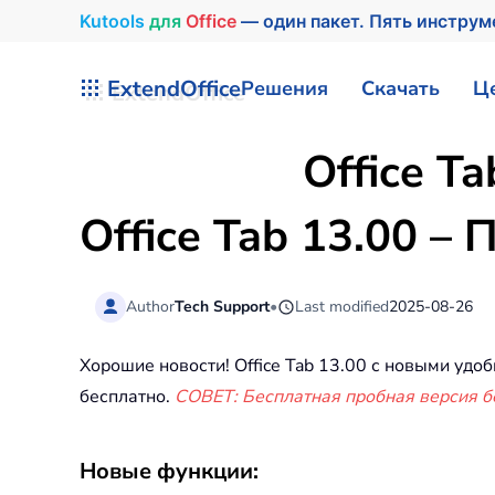
Kutools
для
Office
— один пакет. Пять инструм
Перейти к содержимому
ExtendOffice
Решения
Скачать
Ц
Office T
Office Tab 13.00 –
Author
Tech Support
•
Last modified
2025-08-26
Хорошие новости! Office Tab 13.00 с новыми уд
бесплатно.
СОВЕТ: Бесплатная пробная версия б
Новые функции: