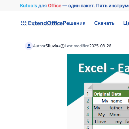
Kutools
для
Office
— один пакет. Пять инстру
Перейти к содержимому
ExtendOffice
Решения
Скачать
Ц
Author
Siluvia
•
Last modified
2025-08-26