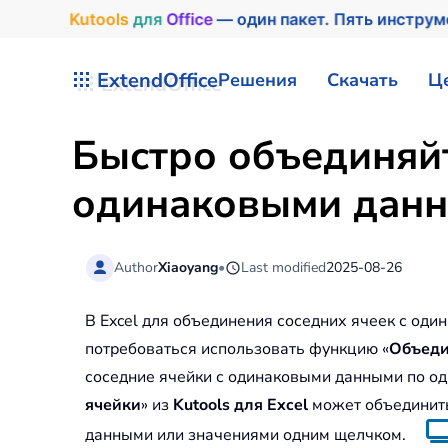
Kutools
для
Office
— один пакет. Пять инстру
Перейти к содержимому
ExtendOffice
Решения
Скачать
Ц
Быстро объединяйт
одинаковыми данн
Author
Xiaoyang
•
Last modified
2025-08-26
В Excel для объединения соседних ячеек с од
потребоваться использовать функцию «
Объеди
соседние ячейки с одинаковыми данными по одн
ячейки
» из
Kutools для Excel
может объединить
данными или значениями одним щелчком.