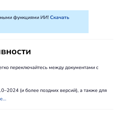
атными функциями ИИ!
Скачать
вности
. Легко переключайтесь между документами с
10–2024 (и более поздних версий), а также для
...