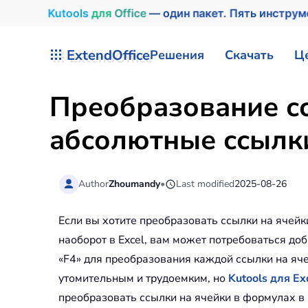
Kutools
для
Office
— один пакет. Пять инстру
Перейти к содержимому
ExtendOffice
Решения
Скачать
Ц
Преобразование сс
абсолютные ссылки
Author
Zhoumandy
•
Last modified
2025-08-26
Если вы хотите преобразовать ссылки на ячей
наоборот в Excel, вам может потребоваться до
«F4» для преобразования каждой ссылки на яче
утомительным и трудоемким, но
Kutools для Ex
преобразовать ссылки на ячейки в формулах в