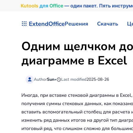
Kutools
для
Office
— один пакет. Пять инстру
Перейти к содержимому
ExtendOffice
Решения
Скачать
Ц
Одним щелчком до
диаграмме в Excel
Author
Sun
•
Last modified
2025-08-26
Иногда, при вставке стековой диаграммы в Excel
получения суммы стековых данных, как показано
вставить вспомогательный столбец для расчета и
изменить ряд данных итогов на другой тип диагр
итоговый ряд, что слишком сложно для большинс