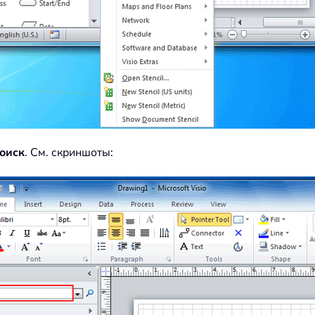
оиск
. См. скриншоты: