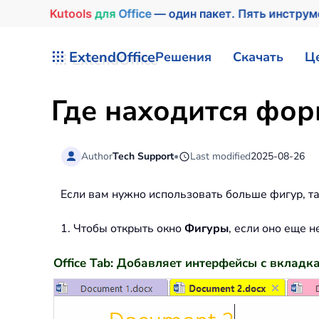
Kutools
для
Office
— один пакет. Пять инстру
Перейти к содержимому
ExtendOffice
Решения
Скачать
Ц
Где находится фор
Author
Tech Support
•
Last modified
2025-08-26
Если вам нужно использовать больше фигур, та
1. Чтобы открыть окно
Фигуры
, если оно еще 
Office Tab: Добавляет интерфейсы с вкладкам