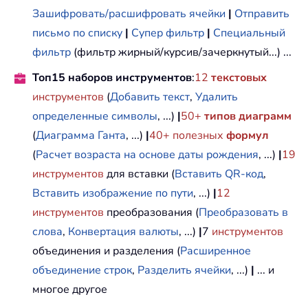
Зашифровать/расшифровать ячейки
|
Отправить
письмо по списку
|
Супер фильтр
|
Специальный
фильтр
(фильтр жирный/курсив/зачеркнутый...) ...
Топ15 наборов инструментов
:
12
текстовых
инструментов
(
Добавить текст
,
Удалить
определенные символы
, ...)
|
50+
типов диаграмм
(
Диаграмма Ганта
, ...)
|
40+ полезных
формул
(
Расчет возраста на основе даты рождения
, ...)
|
19
инструментов
для вставки (
Вставить QR-код
,
Вставить изображение по пути
, ...)
|
12
инструментов
преобразования (
Преобразовать в
слова
,
Конвертация валюты
, ...)
|
7
инструментов
объединения и разделения (
Расширенное
объединение строк
,
Разделить ячейки
, ...)
|
... и
многое другое