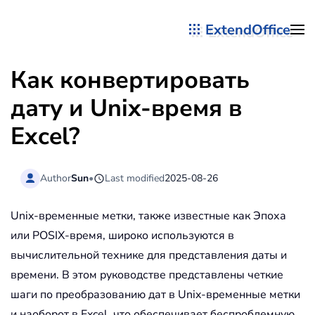
ExtendOffice
Перейти к содержимому
Как конвертировать
дату и Unix-время в
Excel?
Author
Sun
•
Last modified
2025-08-26
Unix-временные метки, также известные как Эпоха
или POSIX-время, широко используются в
вычислительной технике для представления даты и
времени. В этом руководстве представлены четкие
шаги по преобразованию дат в Unix-временные метки
и наоборот в Excel, что обеспечивает беспроблемную