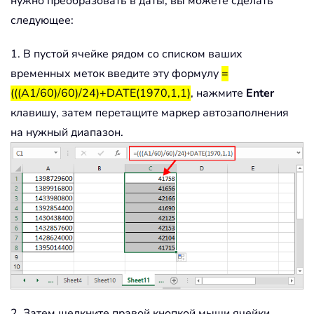
нужно преобразовать в даты, вы можете сделать
следующее:
1. В пустой ячейке рядом со списком ваших
временных меток введите эту формулу
=
(((A1/60)/60)/24)+DATE(1970,1,1)
, нажмите
Enter
клавишу, затем перетащите маркер автозаполнения
на нужный диапазон.
2. Затем щелкните правой кнопкой мыши ячейки,