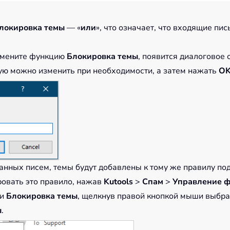
локировка темы
— «
или
», что означает, что входящие пи
римените функцию
Блокировка темы
, появится диалоговое
ую можно изменить при необходимости, а затем нажать
O
анных писем, темы будут добавлены к тому же правилу по
ровать это правило, нажав
Kutools
>
Спам
>
Управление ф
ии
Блокировка темы
, щелкнув правой кнопкой мыши выбра
ы
.