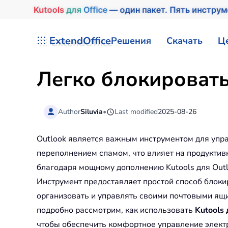
Kutools
для
Office
— один пакет. Пять инстру
Перейти к содержимому
ExtendOffice
Решения
Скачать
Ц
Легко блокировать
Author
Siluvia
•
Last modified
2025-08-26
Outlook является важным инструментом для упра
переполнением спамом, что влияет на продуктивн
благодаря мощному дополнению Kutools для Outl
Инструмент предоставляет простой способ блок
организовать и управлять своими почтовыми ящи
подробно рассмотрим, как использовать
Kutools 
чтобы обеспечить комфортное управление элект