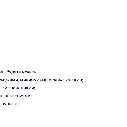
вы будете искать;
имумами, минимумами и результатами;
ыми значениями;
и значениями;
езультат;