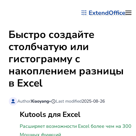
ExtendOffice
Перейти к содержимому
Быстро создайте
столбчатую или
гистограмму с
накоплением разницы
в Excel
Author
Xiaoyang
•
Last modified
2025-08-26
Kutools для Excel
Расширяет возможности Excel более чем на 300
Мощных функций