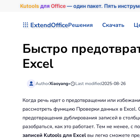
Kutools
для
Office
— один пакет. Пять инструм
Перейти к содержимому
ExtendOffice
Решения
Скачать
Ц
Быстро предотврат
Excel
Author
Xiaoyang
•
Last modified
2025-08-26
Когда речь идет о предотвращении или избежан
рассмотреть функцию Проверки данных в Excel.
предотвращения дублирования записей в столбце
разобраться, как это работает. Тем не менее, с
записей
Kutools для Excel
вы легко сможете пред