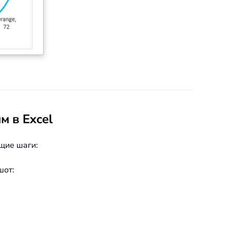
м в Excel
ющие шаги:
шот: