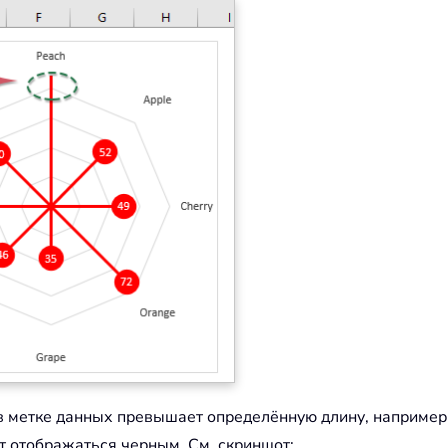
 в метке данных превышает определённую длину, например
т отображаться черным. См. скриншот: