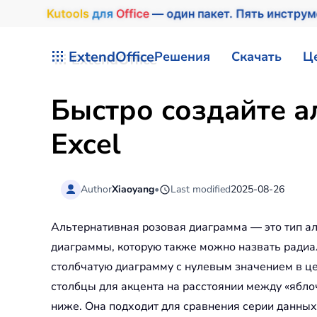
Kutools
для
Office
— один пакет. Пять инструм
Перейти к содержимому
ExtendOffice
Решения
Скачать
Ц
Быстро создайте 
Excel
Author
Xiaoyang
•
Last modified
2025-08-26
Альтернативная розовая диаграмма — это тип а
диаграммы, которую также можно назвать радиа
столбчатую диаграмму с нулевым значением в це
столбцы для акцента на расстоянии между «яблоч
ниже. Она подходит для сравнения серии данных;