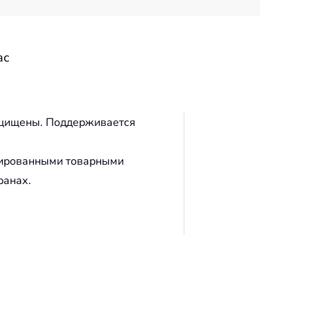
ас
защищены. Поддерживается
трированными товарными
ранах.