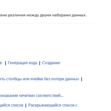
епени различия между двумя наборами данных.
е
|
Генерация кода
|
Создание
ть столбцы или ячейки без потери данных
|
знавание нечетких соответствий
...
ийся список
|
Раскрывающийся список с