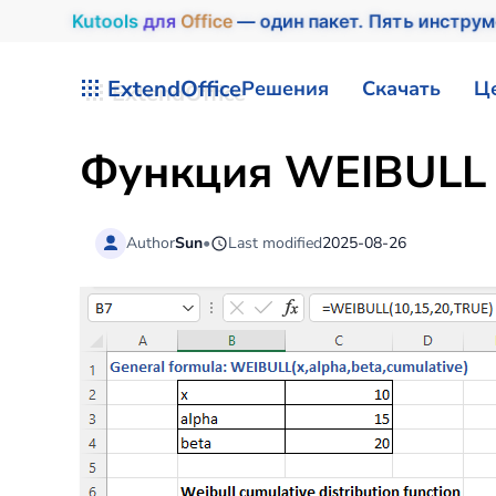
Kutools
для
Office
— один пакет. Пять инструм
Перейти к содержимому
ExtendOffice
Решения
Скачать
Ц
Функция WEIBULL 
Author
Sun
•
Last modified
2025-08-26