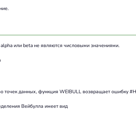
ние.
 alpha или beta не являются числовыми значениями.
а
тво точек данных, функция WEIBULL возвращает ошибку #Н
еделения Вейбулла имеет вид