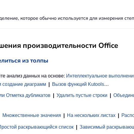
еделение, которое обычно используется для измерения ст
ения производительности Office
елиться из толпы
те анализ данных на основе:
Интеллектуальное выполнени
и создание диаграмм
|
Вызов функций Kutools
…
ли Отметка дубликатов
|
Удалить пустые строки
|
Объедини
Множественные значения
|
На нескольких листах
|
Распо
Простой раскрывающийся список
|
Зависимый раскрывающ