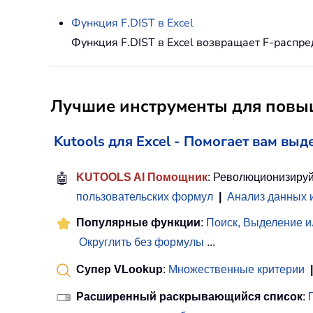
Функция
F.DIST
в Excel
Функция F.DIST в Excel возвращает F-распр
Лучшие инструменты для повыш
Kutools для Excel - Помогает вам выд
🤖
KUTOOLS AI Помощник
: Революционизируй
пользовательских формул
|
Анализ данных 
Популярные функции
:
Поиск, Выделение и
Округлить без формулы
...
Супер VLookup
:
Множественные критерии
|
Расширенный раскрывающийся список
: