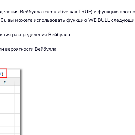
ления Вейбулла (cumulative как TRUE) и функцию плотнос
ta (20), вы можете использовать функцию WEIBULL следующи
нкция распределения Вейбулла
ти вероятности Вейбулла