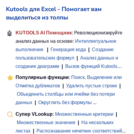
Kutools для Excel - Помогает вам
выделиться из толпы
🤖
KUTOOLS AI Помощник
: Революционизируйте
анализ данных на основе:
Интеллектуальное
выполнение
|
Генерация кода
|
Создание
пользовательских формул
|
Анализ данных и
создание диаграмм
|
Вызов функций Kutools
…
Популярные функции
:
Поиск, Выделение или
Отметка дубликатов
|
Удалить пустые строки
|
Объединить столбцы или ячейки без потери
данных
|
Округлить без формулы
...
Супер VLookup
:
Множественные критерии
|
Множественные значения
|
На нескольких
листах
|
Распознавание нечетких соответствий
...