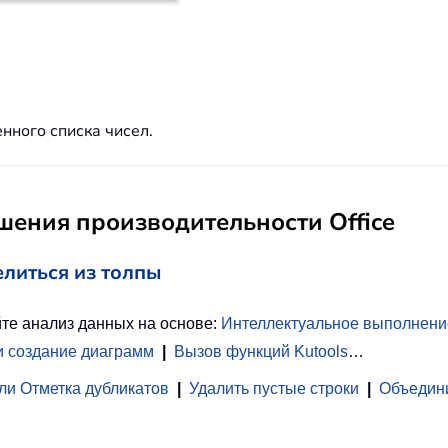
ного списка чисел.
ения производительности Office
елиться из толпы
те анализ данных на основе:
Интеллектуальное выполнени
и создание диаграмм
|
Вызов функций Kutools
…
ли Отметка дубликатов
|
Удалить пустые строки
|
Объедини