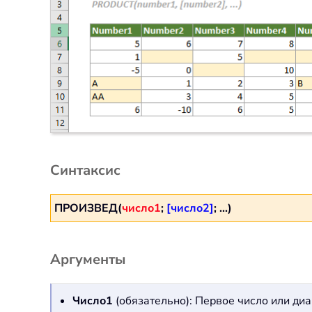
Синтаксис
ПРОИЗВЕД(
число1
;
[число2]
; ...)
Аргументы
Число1
(обязательно): Первое число или ди