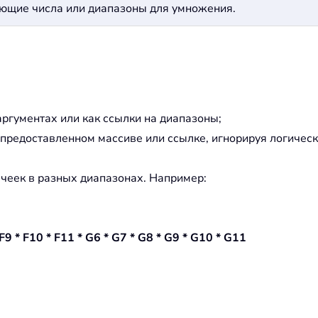
ующие числа или диапазоны для умножения.
аргументах или как ссылки на диапазоны;
редоставленном массиве или ссылке, игнорируя логически
чеек в разных диапазонах. Например:
 F9 * F10 * F11 * G6 * G7 * G8 * G9 * G10 * G11