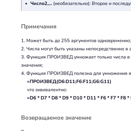
Число2,...
(необязательно): Второе и послед
Примечания
1. Может быть до 255 аргументов одновременно;
2. Числа могут быть указаны непосредственно в 
3. Функция ПРОИЗВЕД умножает только числа в п
значения;
4. Функция ПРОИЗВЕД полезна для умножения я
=ПРОИЗВЕД(D6:D11;F6:F11;G6:G11)
что эквивалентно:
=D6 * D7 * D8 * D9 * D10 * D11 * F6 * F7 * F8 *
Возвращаемое значение