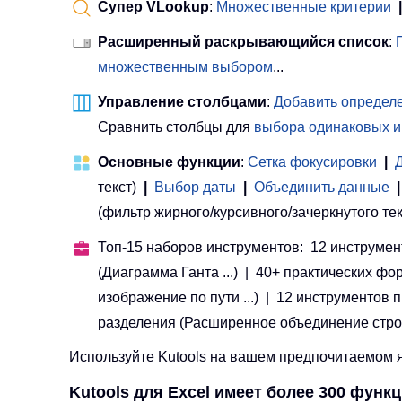
Супер VLookup
:
Множественные критерии
|
Расширенный раскрывающийся список
:
множественным выбором
...
Управление столбцами
:
Добавить определе
Сравнить столбцы для
выбора одинаковых и
Основные функции
:
Сетка фокусировки
|
текст)
|
Выбор даты
|
Объединить данные
|
(фильтр жирного/курсивного/зачеркнутого текста
Топ-15 наборов инструментов: 12 инструмент
(Диаграмма Ганта ...) | 40+ практических фо
изображение по пути ...) | 12 инструментов
разделения (Расширенное объединение строк, Р
Используйте Kutools на вашем предпочитаемом яз
Kutools для Excel имеет более 300 функ