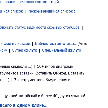
знавание нечетких соответствий
...
ийся список
|
Раскрывающийся список с
лючить статус видимости скрытых столбцов
|
нигами и листами
 | 
Библиотека автотекста
(Авто
иску
|
Супер фильтр
|
Специальный фильтр
енные символы ...) | 50+ типов диаграмм
струментов вставки (Вставить QR-код, Вставить
ы ...) | 7 инструментов объединения и
цузский, китайский и более 40 других языков!
всего в одном клике...