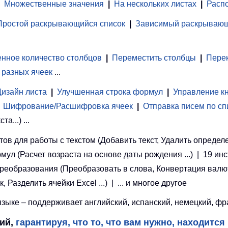
Множественные значения
|
На нескольких листах
|
Распо
Простой раскрывающийся список
|
Зависимый раскрывающ
нное количество столбцов
|
Переместить столбцы
|
Перек
 разных ячеек
...
Дизайн листа
|
Улучшенная строка формул
|
Управление к
Шифрование/Расшифровка ячеек
|
Отправка писем по сп
...) ...
ов для работы с текстом (Добавить текст, Удалить определ
рмул (Расчет возраста на основе даты рождения ...) | 19 ин
 преобразования (Преобразовать в слова, Конвертация валют
азделить ячейки Excel ...) | ... и многое другое
ыке – поддерживает английский, испанский, немецкий, фран
ций,
гарантируя, что то, что вам нужно, находится 