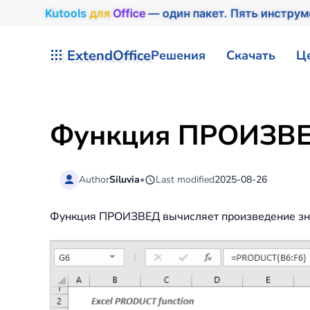
Kutools
для
Office
— один пакет. Пять инструм
Перейти к содержимому
ExtendOffice
Решения
Скачать
Ц
Функция ПРОИЗВЕД
Author
Siluvia
•
Last modified
2025-08-26
Функция ПРОИЗВЕД вычисляет произведение знач