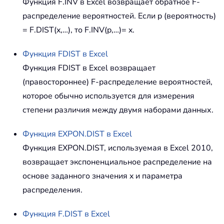
Функция F.INV в Excel возвращает обратное F-
распределение вероятностей. Если p (вероятность)
= F.DIST(x,…), то F.INV(p,…)= x.
Функция
FDIST
в Excel
Функция FDIST в Excel возвращает
(правостороннее) F-распределение вероятностей,
которое обычно используется для измерения
степени различия между двумя наборами данных.
Функция
EXPON.DIST
в Excel
Функция EXPON.DIST, используемая в Excel 2010,
возвращает экспоненциальное распределение на
основе заданного значения x и параметра
распределения.
Функция
F.DIST
в Excel