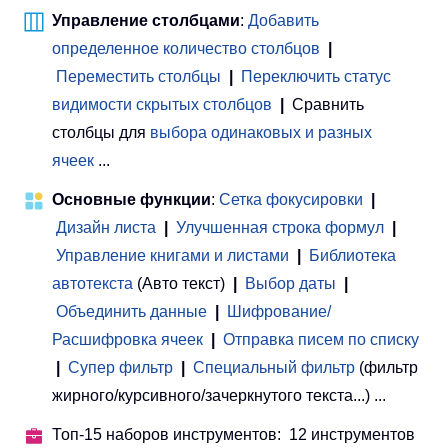
Управление столбцами
:
Добавить
определенное количество столбцов
|
Переместить столбцы
|
Переключить статус
видимости скрытых столбцов
|
Сравнить
столбцы для
выбора одинаковых и разных
ячеек
...
Основные функции
:
Сетка фокусировки
|
Дизайн листа
|
Улучшенная строка формул
|
Управление книгами и листами
 | 
Библиотека
автотекста
(Авто текст)
|
Выбор даты
|
Объединить данные
|
Шифрование/
Расшифровка ячеек
|
Отправка писем по списку
|
Супер фильтр
|
Специальный фильтр
(фильтр
жирного/курсивного/зачеркнутого текста...) ...
Топ-15 наборов инструментов: 12 инструментов