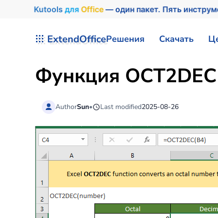
Kutools
для
Office
— один пакет. Пять инстру
Перейти к содержимому
ExtendOffice
Решения
Скачать
Ц
Функция OCT2DEC 
Author
Sun
•
Last modified
2025-08-26