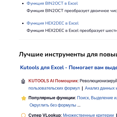
Функция
BIN2OCT
в Excel
Функция BIN2OCT преобразует двоичное чис
Функция
HEX2DEC
в Excel
Функция HEX2DEC в Excel преобразует шестн
Лучшие инструменты для повыш
Kutools для Excel - Помогает вам выд
🤖
KUTOOLS AI Помощник
: Революционизируй
пользовательских формул
|
Анализ данных 
Популярные функции
:
Поиск, Выделение и
Округлить без формулы
...
Супер VLookup
:
Множественные критерии
|