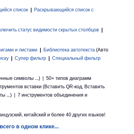
ийся список
|
Раскрывающийся список с
лючить статус видимости скрытых столбцов
|
нигами и листами
 | 
Библиотека автотекста
(Авто
иску
|
Супер фильтр
|
Специальный фильтр
енные символы ...) | 50+ типов диаграмм
струментов вставки (Вставить QR-код, Вставить
ы ...) | 7 инструментов объединения и
цузский, китайский и более 40 других языков!
всего в одном клике...