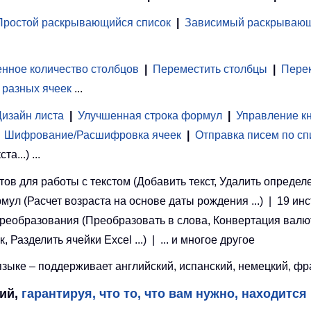
Простой раскрывающийся список
|
Зависимый раскрывающ
нное количество столбцов
|
Переместить столбцы
|
Перек
 разных ячеек
...
Дизайн листа
|
Улучшенная строка формул
|
Управление к
Шифрование/Расшифровка ячеек
|
Отправка писем по сп
...) ...
ов для работы с текстом (Добавить текст, Удалить определ
рмул (Расчет возраста на основе даты рождения ...) | 19 ин
 преобразования (Преобразовать в слова, Конвертация валют
азделить ячейки Excel ...) | ... и многое другое
ыке – поддерживает английский, испанский, немецкий, фран
ций,
гарантируя, что то, что вам нужно, находится 