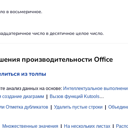
ло в восьмеричное.
адцатеричное число в десятичное целое число.
ения производительности Office
елиться из толпы
те анализ данных на основе:
Интеллектуальное выполнени
и создание диаграмм
|
Вызов функций Kutools
…
ли Отметка дубликатов
|
Удалить пустые строки
|
Объедини
Множественные значения
|
На нескольких листах
|
Распо