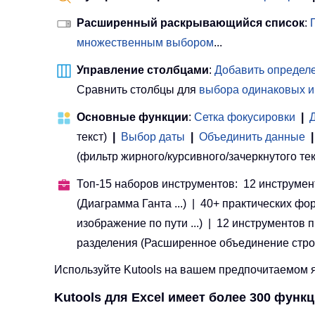
Расширенный раскрывающийся список
:
множественным выбором
...
Управление столбцами
:
Добавить определе
Сравнить столбцы для
выбора одинаковых и
Основные функции
:
Сетка фокусировки
|
текст)
|
Выбор даты
|
Объединить данные
|
(фильтр жирного/курсивного/зачеркнутого текста
Топ-15 наборов инструментов: 12 инструмент
(Диаграмма Ганта ...) | 40+ практических фо
изображение по пути ...) | 12 инструментов
разделения (Расширенное объединение строк, Р
Используйте Kutools на вашем предпочитаемом яз
Kutools для Excel имеет более 300 функ