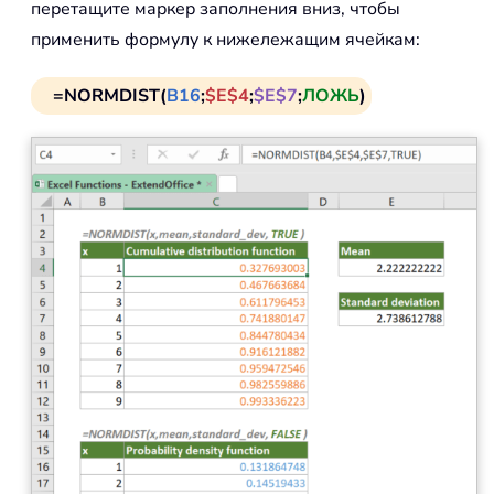
перетащите маркер заполнения вниз, чтобы
применить формулу к нижележащим ячейкам:
=NORMDIST(
B16
;
$E$4
;
$E$7
;
ЛОЖЬ
)