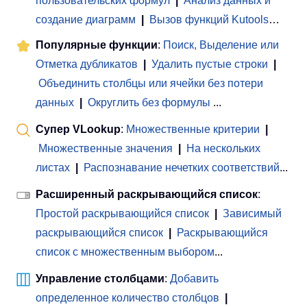
пользовательских формул
|
Анализ данных и
создание диаграмм
|
Вызов функций Kutools
…
Популярные функции
:
Поиск, Выделение или
Отметка дубликатов
|
Удалить пустые строки
|
Объединить столбцы или ячейки без потери
данных
|
Округлить без формулы
...
Супер VLookup
:
Множественные критерии
|
Множественные значения
|
На нескольких
листах
|
Распознавание нечетких соответствий
...
Расширенный раскрывающийся список
:
Простой раскрывающийся список
|
Зависимый
раскрывающийся список
|
Раскрывающийся
список с множественным выбором
...
Управление столбцами
:
Добавить
определенное количество столбцов
|