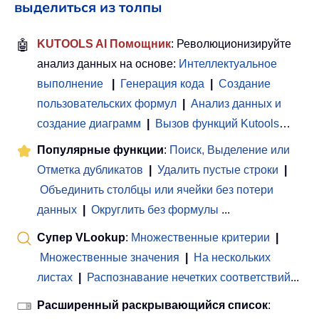
выделиться из толпы
🤖
KUTOOLS AI Помощник
: Революционизируйте
анализ данных на основе:
Интеллектуальное
выполнение
|
Генерация кода
|
Создание
пользовательских формул
|
Анализ данных и
создание диаграмм
|
Вызов функций Kutools
…
Популярные функции
:
Поиск, Выделение или
Отметка дубликатов
|
Удалить пустые строки
|
Объединить столбцы или ячейки без потери
данных
|
Округлить без формулы
...
Супер VLookup
:
Множественные критерии
|
Множественные значения
|
На нескольких
листах
|
Распознавание нечетких соответствий
...
Расширенный раскрывающийся список
: