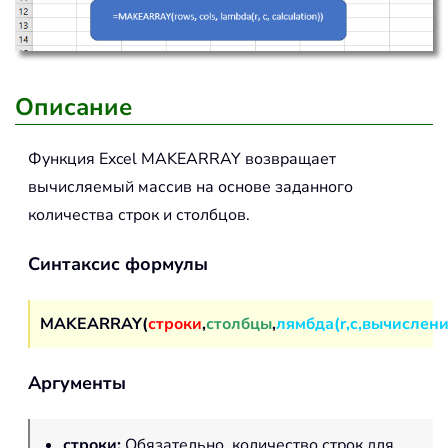
Описание
Функция Excel
MAKEARRAY
возвращает
вычисляемый массив на основе заданного
количества строк и столбцов.
Синтаксис формулы
MAKEARRAY(
строки
,
столбцы
,
лямбда(r,c,вычислени
Аргументы
строки
:
Обязательно, количество строк для