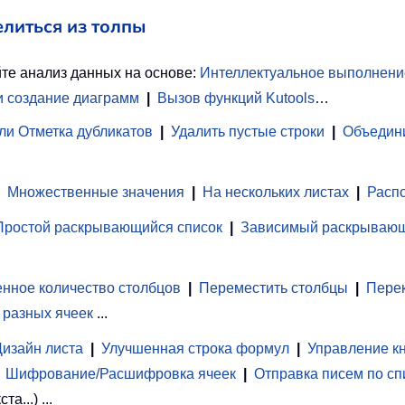
елиться из толпы
те анализ данных на основе:
Интеллектуальное выполнени
и создание диаграмм
|
Вызов функций Kutools
…
ли Отметка дубликатов
|
Удалить пустые строки
|
Объедини
Множественные значения
|
На нескольких листах
|
Распо
Простой раскрывающийся список
|
Зависимый раскрывающ
нное количество столбцов
|
Переместить столбцы
|
Перек
 разных ячеек
...
Дизайн листа
|
Улучшенная строка формул
|
Управление к
Шифрование/Расшифровка ячеек
|
Отправка писем по сп
...) ...