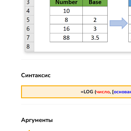
Синтаксис
=LOG (
число
, [
основа
Аргументы