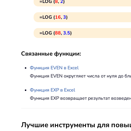
=LOG (
8
,
2
)
=LOG (
16
,
3
)
=LOG (
88
,
3.5
)
Связанные функции:
Функция
EVEN
в Excel
Функция EVEN округляет числа от нуля до бл
Функция
EXP
в Excel
Функция EXP возвращает результат возведен
Лучшие инструменты для повыш