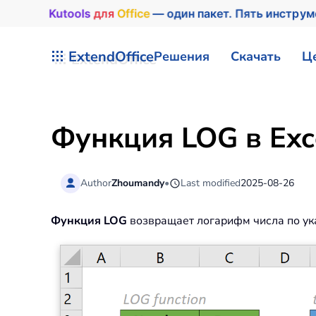
Kutools
для
Office
— один пакет. Пять инстру
Перейти к содержимому
ExtendOffice
Решения
Скачать
Ц
Функция LOG в Exc
Author
Zhoumandy
•
Last modified
2025-08-26
Функция LOG
возвращает логарифм числа по ук