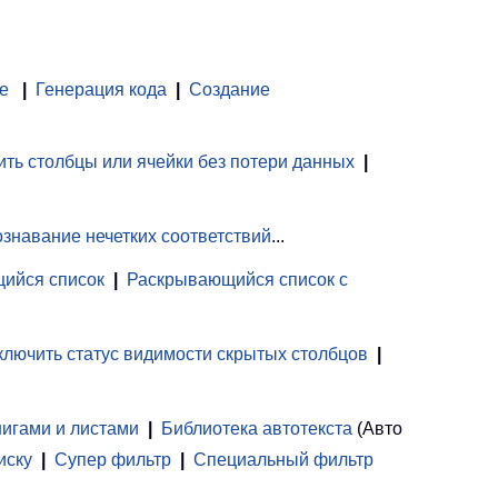
е
|
Генерация кода
|
Создание
ть столбцы или ячейки без потери данных
|
знавание нечетких соответствий
...
ийся список
|
Раскрывающийся список с
лючить статус видимости скрытых столбцов
|
нигами и листами
 | 
Библиотека автотекста
(Авто
иску
|
Супер фильтр
|
Специальный фильтр