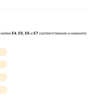
ячейки
E4
,
E5
,
E6
и
E7
соответственно и нажмите