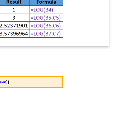
ние
])