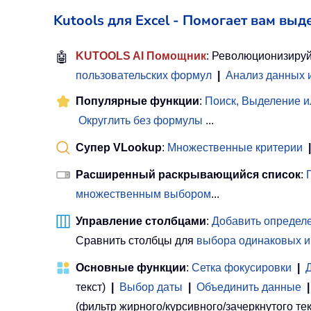
Kutools для Excel - Помогает вам выд
🤖
KUTOOLS AI Помощник
: Революционизируй
пользовательских формул
|
Анализ данных 
Популярные функции
:
Поиск, Выделение и
Округлить без формулы
...
Супер VLookup
:
Множественные критерии
|
Расширенный раскрывающийся список
:
множественным выбором
...
Управление столбцами
:
Добавить определе
Сравнить столбцы для
выбора одинаковых и
Основные функции
:
Сетка фокусировки
|
текст)
|
Выбор даты
|
Объединить данные
|
(фильтр жирного/курсивного/зачеркнутого текста