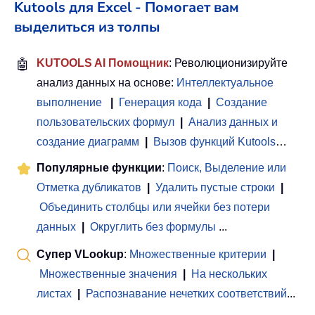
Kutools для Excel - Помогает вам
выделиться из толпы
🤖
KUTOOLS AI Помощник
: Революционизируйте
анализ данных на основе:
Интеллектуальное
выполнение
|
Генерация кода
|
Создание
пользовательских формул
|
Анализ данных и
создание диаграмм
|
Вызов функций Kutools
…
Популярные функции
:
Поиск, Выделение или
Отметка дубликатов
|
Удалить пустые строки
|
Объединить столбцы или ячейки без потери
данных
|
Округлить без формулы
...
Супер VLookup
:
Множественные критерии
|
Множественные значения
|
На нескольких
листах
|
Распознавание нечетких соответствий
...