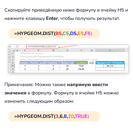
Скопируйте приведённую ниже формулу в ячейку H5 и
нажмите клавишу
Enter
, чтобы получить результат.
=HYPGEOM.DIST(
B5
,
C5
,
D5
,
E5
,
F5
)
Примечание: Можно также
напрямую ввести
значения
в формулу. Формулу в ячейке H5 можно
изменить следующим образом:
=HYPGEOM.DIST(
3
,6,
8
,
20
,
TRUE
)