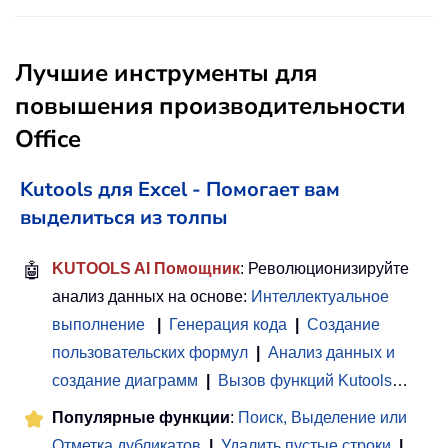
Лучшие инструменты для
повышения производительности
Office
Kutools для Excel - Помогает вам
выделиться из толпы
🤖
KUTOOLS AI Помощник
: Революционизируйте
анализ данных на основе:
Интеллектуальное
выполнение
|
Генерация кода
|
Создание
пользовательских формул
|
Анализ данных и
создание диаграмм
|
Вызов функций Kutools
…
Популярные функции
:
Поиск, Выделение или
Отметка дубликатов
|
Удалить пустые строки
|