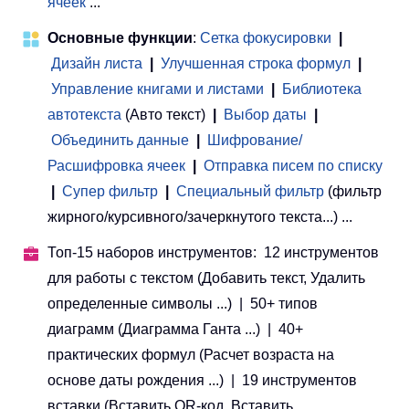
ячеек
...
Основные функции
:
Сетка фокусировки
|
Дизайн листа
|
Улучшенная строка формул
|
Управление книгами и листами
 | 
Библиотека
автотекста
(Авто текст)
|
Выбор даты
|
Объединить данные
|
Шифрование/
Расшифровка ячеек
|
Отправка писем по списку
|
Супер фильтр
|
Специальный фильтр
(фильтр
жирного/курсивного/зачеркнутого текста...) ...
Топ-15 наборов инструментов: 12 инструментов
для работы с текстом (Добавить текст, Удалить
определенные символы ...) | 50+ типов
диаграмм (Диаграмма Ганта ...) | 40+
практических формул (Расчет возраста на
основе даты рождения ...) | 19 инструментов
вставки (Вставить QR-код, Вставить