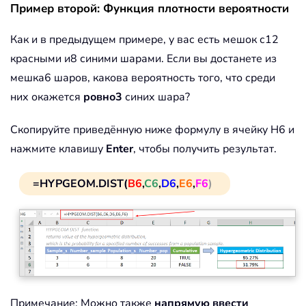
Пример второй: Функция плотности вероятности
Как и в предыдущем примере, у вас есть мешок с12
красными и8 синими шарами. Если вы достанете из
мешка6 шаров, какова вероятность того, что среди
них окажется
ровно3
синих шара?
Скопируйте приведённую ниже формулу в ячейку H6 и
нажмите клавишу
Enter
, чтобы получить результат.
=HYPGEOM.DIST(
B6
,
C6
,
D6
,
E6
,
F6
)
Примечание: Можно также
напрямую ввести