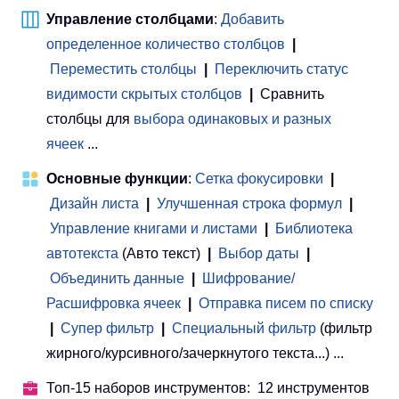
Управление столбцами
:
Добавить
определенное количество столбцов
|
Переместить столбцы
|
Переключить статус
видимости скрытых столбцов
|
Сравнить
столбцы для
выбора одинаковых и разных
ячеек
...
Основные функции
:
Сетка фокусировки
|
Дизайн листа
|
Улучшенная строка формул
|
Управление книгами и листами
 | 
Библиотека
автотекста
(Авто текст)
|
Выбор даты
|
Объединить данные
|
Шифрование/
Расшифровка ячеек
|
Отправка писем по списку
|
Супер фильтр
|
Специальный фильтр
(фильтр
жирного/курсивного/зачеркнутого текста...) ...
Топ-15 наборов инструментов: 12 инструментов