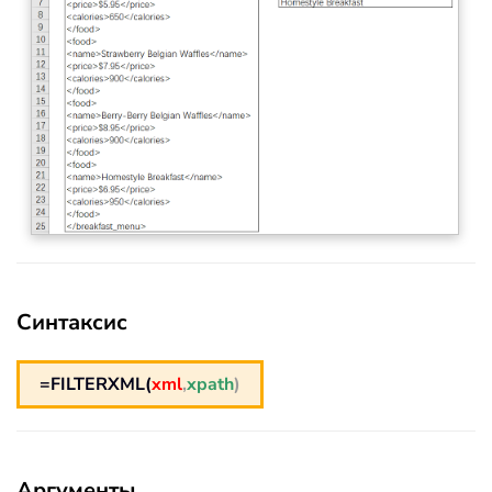
Синтаксис
=FILTERXML(
xml
,
xpath
)
Аргументы