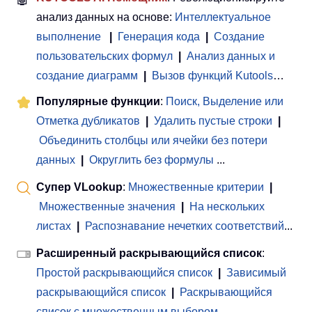
анализ данных на основе:
Интеллектуальное
выполнение
|
Генерация кода
|
Создание
пользовательских формул
|
Анализ данных и
создание диаграмм
|
Вызов функций Kutools
…
Популярные функции
:
Поиск, Выделение или
Отметка дубликатов
|
Удалить пустые строки
|
Объединить столбцы или ячейки без потери
данных
|
Округлить без формулы
...
Супер VLookup
:
Множественные критерии
|
Множественные значения
|
На нескольких
листах
|
Распознавание нечетких соответствий
...
Расширенный раскрывающийся список
:
Простой раскрывающийся список
|
Зависимый
раскрывающийся список
|
Раскрывающийся
список с множественным выбором
...