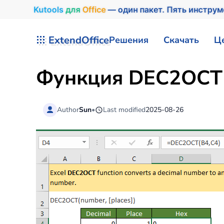
Kutools
для
Office
— один пакет. Пять инстру
Перейти к содержимому
ExtendOffice
Решения
Скачать
Ц
Функция DEC2OCT 
Author
Sun
•
Last modified
2025-08-26