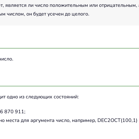
т, является ли число положительным или отрицательным, 
м числом, он будет усечен до целого.
исло.
ит одно из следующих состояний:
6 870 911;
но места для аргумента число, например, DEC2OCT(100,1