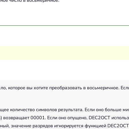
чное число в восьмеричное.
ло, которое вы хотите преобразовать в восьмеричное. Ес
щее количество символов результата. Если оно больше ми
) возвращает 00001. Если оно опущено, DEC2OCT исполь
ьный, значение разрядов игнорируется функцией DEC2OCT,