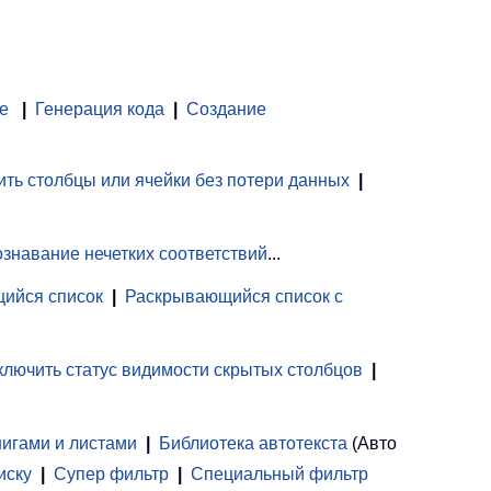
е
|
Генерация кода
|
Создание
ть столбцы или ячейки без потери данных
|
знавание нечетких соответствий
...
ийся список
|
Раскрывающийся список с
лючить статус видимости скрытых столбцов
|
нигами и листами
 | 
Библиотека автотекста
(Авто
иску
|
Супер фильтр
|
Специальный фильтр