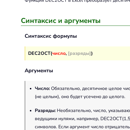
Функция
DEC2OCT
в Excel преобразует десяти
Синтаксис и аргументы
Синтаксис формулы
DEC2OCT(
число
,
[разряды]
)
Аргументы
Число
:
Обязательно, десятичное целое чис
(не целым), оно будет усечено до целого.
Разряды
:
Необязательно, число, указываю
ведущими нулями, например, DEC2OCT(1,5
символов. Если аргумент число отрицател