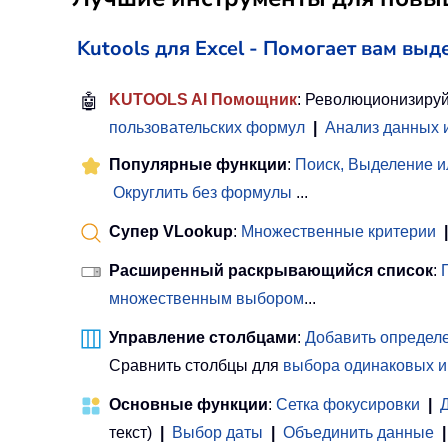
Kutools для Excel - Помогает вам выд
🤖
KUTOOLS AI Помощник
: Революционизируй
пользовательских формул
|
Анализ данных 
Популярные функции
:
Поиск, Выделение и
Округлить без формулы
...
Супер VLookup
:
Множественные критерии
|
Расширенный раскрывающийся список
:
множественным выбором
...
Управление столбцами
:
Добавить определе
Сравнить столбцы для
выбора одинаковых и
Основные функции
:
Сетка фокусировки
|
текст)
|
Выбор даты
|
Объединить данные
|