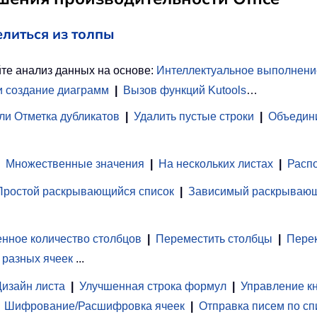
елиться из толпы
те анализ данных на основе:
Интеллектуальное выполнени
и создание диаграмм
|
Вызов функций Kutools
…
ли Отметка дубликатов
|
Удалить пустые строки
|
Объедини
Множественные значения
|
На нескольких листах
|
Распо
Простой раскрывающийся список
|
Зависимый раскрывающ
нное количество столбцов
|
Переместить столбцы
|
Перек
 разных ячеек
...
Дизайн листа
|
Улучшенная строка формул
|
Управление к
Шифрование/Расшифровка ячеек
|
Отправка писем по сп