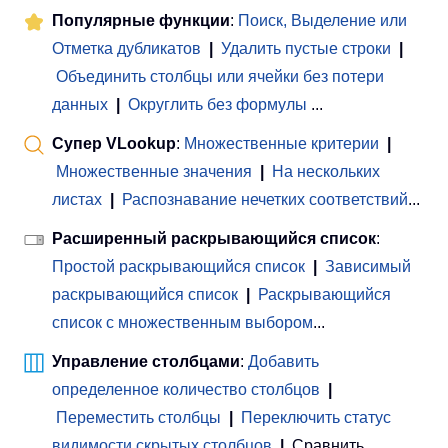
Популярные функции
:
Поиск, Выделение или
Отметка дубликатов
|
Удалить пустые строки
|
Объединить столбцы или ячейки без потери
данных
|
Округлить без формулы
...
Супер VLookup
:
Множественные критерии
|
Множественные значения
|
На нескольких
листах
|
Распознавание нечетких соответствий
...
Расширенный раскрывающийся список
:
Простой раскрывающийся список
|
Зависимый
раскрывающийся список
|
Раскрывающийся
список с множественным выбором
...
Управление столбцами
:
Добавить
определенное количество столбцов
|
Переместить столбцы
|
Переключить статус
видимости скрытых столбцов
|
Сравнить