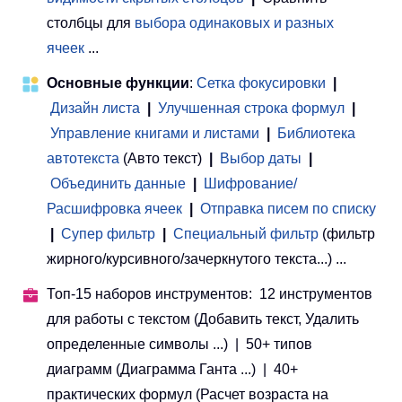
столбцы для
выбора одинаковых и разных
ячеек
...
Основные функции
:
Сетка фокусировки
|
Дизайн листа
|
Улучшенная строка формул
|
Управление книгами и листами
 | 
Библиотека
автотекста
(Авто текст)
|
Выбор даты
|
Объединить данные
|
Шифрование/
Расшифровка ячеек
|
Отправка писем по списку
|
Супер фильтр
|
Специальный фильтр
(фильтр
жирного/курсивного/зачеркнутого текста...) ...
Топ-15 наборов инструментов: 12 инструментов
для работы с текстом (Добавить текст, Удалить
определенные символы ...) | 50+ типов
диаграмм (Диаграмма Ганта ...) | 40+
практических формул (Расчет возраста на