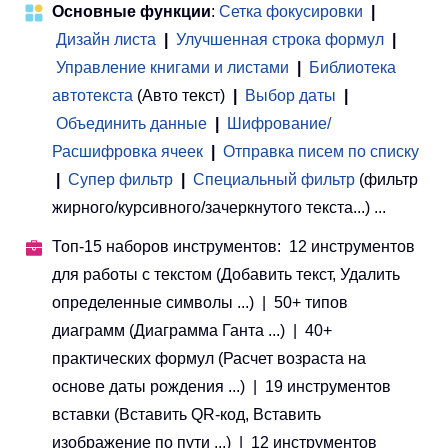
Основные функции
:
Сетка фокусировки
|
Дизайн листа
|
Улучшенная строка формул
|
Управление книгами и листами
 | 
Библиотека
автотекста
(Авто текст)
|
Выбор даты
|
Объединить данные
|
Шифрование/
Расшифровка ячеек
|
Отправка писем по списку
|
Супер фильтр
|
Специальный фильтр
(фильтр
жирного/курсивного/зачеркнутого текста...) ...
Топ-15 наборов инструментов: 12 инструментов
для работы с текстом (Добавить текст, Удалить
определенные символы ...) | 50+ типов
диаграмм (Диаграмма Ганта ...) | 40+
практических формул (Расчет возраста на
основе даты рождения ...) | 19 инструментов
вставки (Вставить QR-код, Вставить
изображение по пути ...) | 12 инструментов