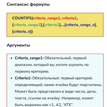
Синтаксис формулы
COUNTIFS(
criteria_range1
,
criteria1
,
[
criteria_range2
],[
criteria2
],…[
criteria_range_n
],
[
criteria_n
])
Аргументы
Criteria_range1:
Обязательный, первый
диапазон, который вы хотите оценить по
первому критерию.
Criteria1:
Обязательный, первый критерий,
определяющий, какие ячейки будут подсчитаны.
Может быть представлен в виде числа, даты,
текста, ссылки на ячейку. Например, может
быть выражен как <1, A2, “KTE”.