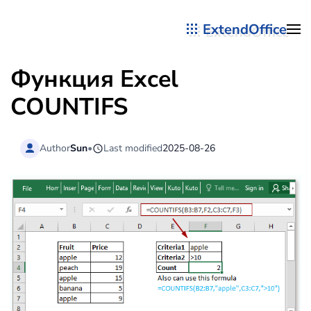
ExtendOffice
Перейти к содержимому
Функция Excel
COUNTIFS
Author
Sun
•
Last modified
2025-08-26