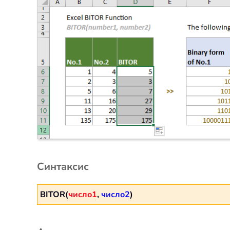
Синтаксис
BITOR(
число1
,
число2
)