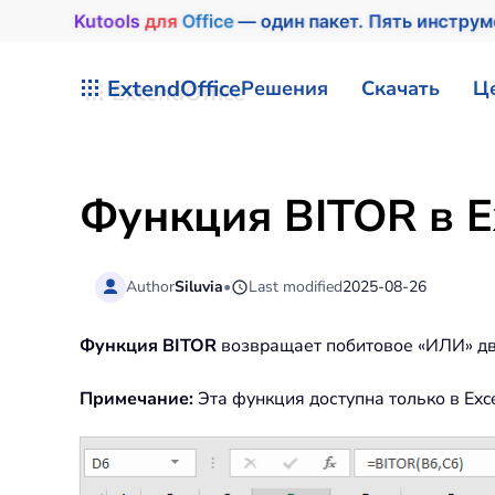
Kutools
для
Office
— один пакет. Пять инструм
Перейти к содержимому
ExtendOffice
Решения
Скачать
Ц
Функция BITOR в E
Author
Siluvia
•
Last modified
2025-08-26
Функция BITOR
возвращает побитовое «ИЛИ» дв
Примечание:
Эта функция доступна только в Exc