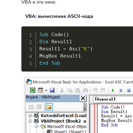
VBA в это окно.
VBA: вычисление ASCII-кода
Sub
 Code
(
)
Dim
 Result1

Result1 
=
 Asc
(
"K"
)
End
Sub