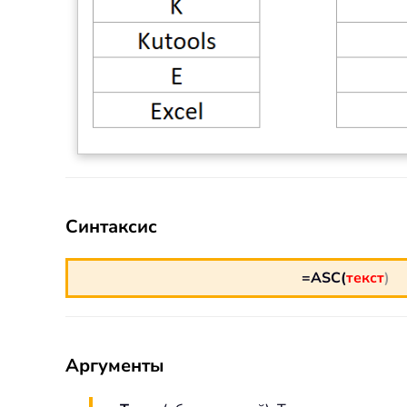
Синтаксис
=ASC(
текст
)
Аргументы