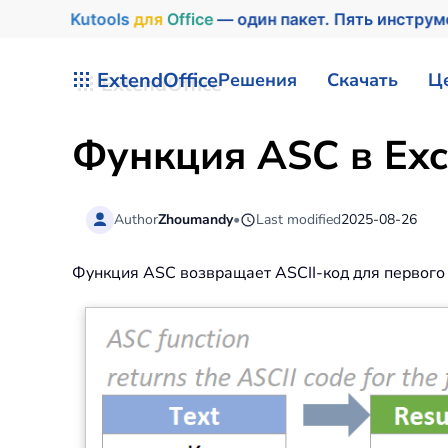
Kutools
для
Office
— один пакет. Пять инстру
Перейти к содержимому
ExtendOffice
Решения
Скачать
Ц
Функция ASC в Exc
Author
Zhoumandy
•
Last modified
2025-08-26
Функция ASC возвращает ASCII-код для первого 