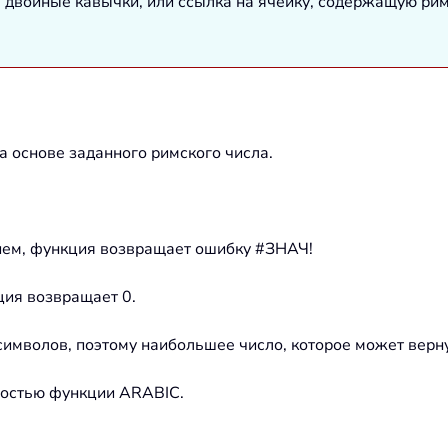
в двойные кавычки, или ссылка на ячейку, содержащую рим
 основе заданного римского числа.
нием, функция возвращает ошибку #ЗНАЧ!
кция возвращает 0.
 символов, поэтому наибольшее число, которое может верн
остью функции ARABIC.