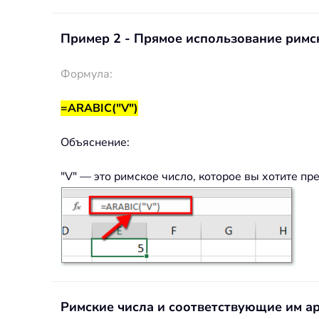
Пример 2 - Прямое использование римск
Формула:
=ARABIC("V")
Объяснение:
"V" — это римское число, которое вы хотите пр
Римские числа и соответствующие им а