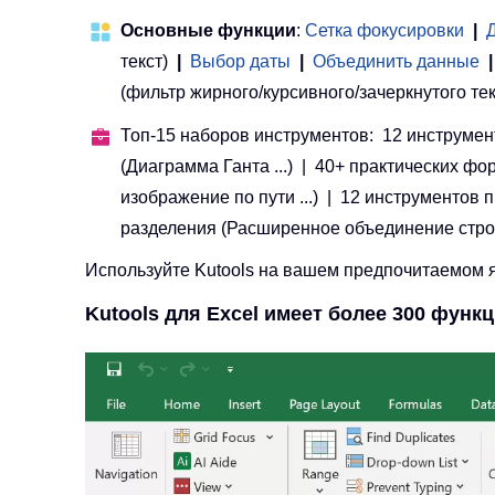
Основные функции
:
Сетка фокусировки
|
текст)
|
Выбор даты
|
Объединить данные
|
(фильтр жирного/курсивного/зачеркнутого текста
Топ-15 наборов инструментов: 12 инструмент
(Диаграмма Ганта ...) | 40+ практических фо
изображение по пути ...) | 12 инструментов
разделения (Расширенное объединение строк, Р
Используйте Kutools на вашем предпочитаемом яз
Kutools для Excel имеет более 300 функ