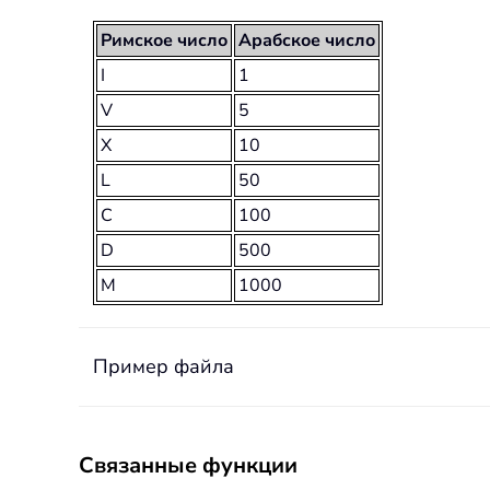
Римское число
Арабское число
I
1
V
5
X
10
L
50
C
100
D
500
M
1000
Пример файла
Связанные функции