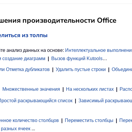
ения производительности Office
елиться из толпы
те анализ данных на основе:
Интеллектуальное выполнени
и создание диаграмм
|
Вызов функций Kutools
…
ли Отметка дубликатов
|
Удалить пустые строки
|
Объедини
Множественные значения
|
На нескольких листах
|
Распо
Простой раскрывающийся список
|
Зависимый раскрывающ
нное количество столбцов
|
Переместить столбцы
|
Перек
 разных ячеек
...