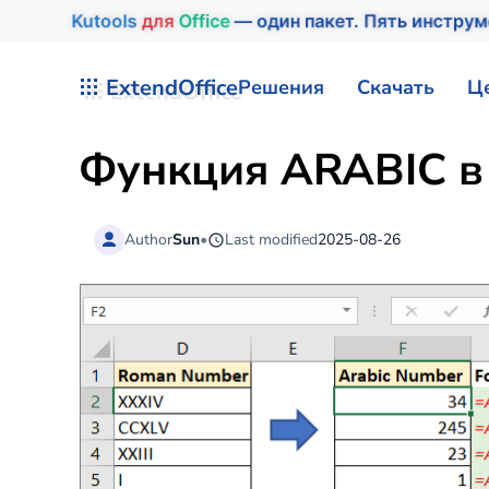
Kutools
для
Office
— один пакет. Пять инстру
Перейти к содержимому
ExtendOffice
Решения
Скачать
Ц
Функция ARABIC в 
Author
Sun
•
Last modified
2025-08-26