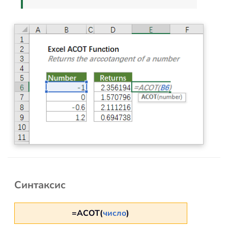
Синтаксис
=ACOT(
число
)