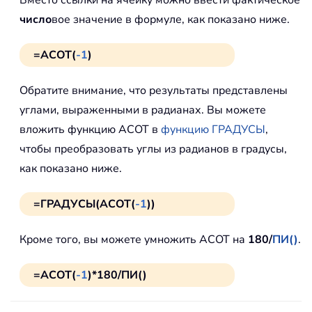
Вместо ссылки на ячейку можно ввести фактическое
число
вое значение в формуле, как показано ниже.
=ACOT(
-1
)
Обратите внимание, что результаты представлены
углами, выраженными в радианах. Вы можете
вложить функцию ACOT в
функцию ГРАДУСЫ
,
чтобы преобразовать углы из радианов в градусы,
как показано ниже.
=ГРАДУСЫ(ACOT(
-1
))
Кроме того, вы можете умножить ACOT на
180/
ПИ()
.
=ACOT(
-1
)*180/ПИ()