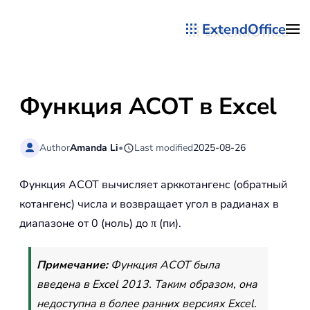
ExtendOffice
Перейти к содержимому
Функция ACOT в Excel
Author
Amanda Li
•
Last modified
2025-08-26
Функция ACOT вычисляет арккотангенс (обратный
котангенс) числа и возвращает угол в радианах в
диапазоне от 0 (ноль) до π (пи).
Примечание:
Функция ACOT была
введена в Excel 2013. Таким образом, она
недоступна в более ранних версиях Excel.