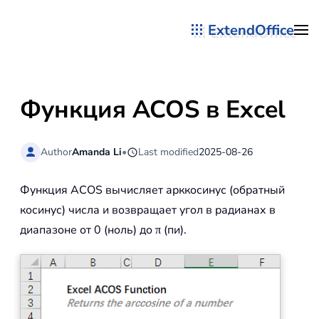
ExtendOffice
Перейти к содержимому
Функция ACOS в Excel
Author
Amanda Li
•
Last modified
2025-08-26
Функция ACOS вычисляет арккосинус (обратный
косинус) числа и возвращает угол в радианах в
диапазоне от 0 (ноль) до π (пи).