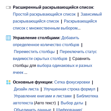
Расширенный раскрывающийся список
:
Простой раскрывающийся список
|
Зависимый
раскрывающийся список
|
Раскрывающийся
список с множественным выбором
...
Управление столбцами
:
Добавить
определенное количество столбцов
|
Переместить столбцы
|
Переключить статус
видимости скрытых столбцов
|
Сравнить
столбцы для
выбора одинаковых и разных
ячеек
...
Основные функции
:
Сетка фокусировки
|
Дизайн листа
|
Улучшенная строка формул
|
Управление книгами и листами
 | 
Библиотека
автотекста
(Авто текст)
|
Выбор даты
|
Объединить данные
|
Шифрование/