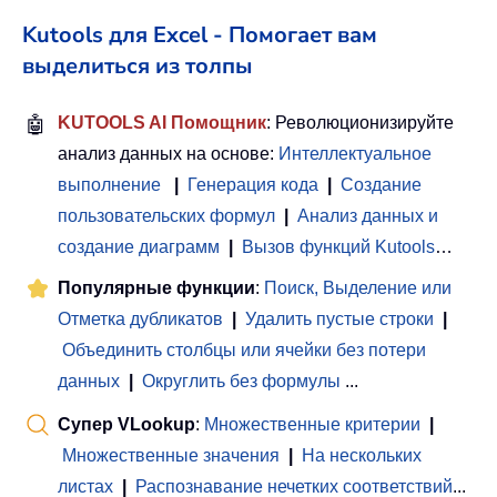
Kutools для Excel - Помогает вам
выделиться из толпы
🤖
KUTOOLS AI Помощник
: Революционизируйте
анализ данных на основе:
Интеллектуальное
выполнение
|
Генерация кода
|
Создание
пользовательских формул
|
Анализ данных и
создание диаграмм
|
Вызов функций Kutools
…
Популярные функции
:
Поиск, Выделение или
Отметка дубликатов
|
Удалить пустые строки
|
Объединить столбцы или ячейки без потери
данных
|
Округлить без формулы
...
Супер VLookup
:
Множественные критерии
|
Множественные значения
|
На нескольких
листах
|
Распознавание нечетких соответствий
...