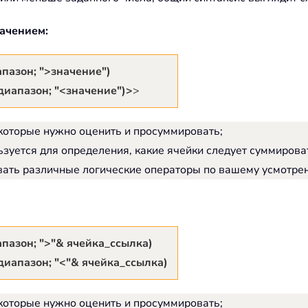
ачением:
он; ">значение")
апазон; "<значение")>
>
 которые нужно оценить и просуммировать;
льзуется для определения, какие ячейки следует суммиров
ь различные логические операторы по вашему усмотрению, так
он; ">"& ячейка_ссылка)
апазон; "<"& ячейка_ссылка)
 которые нужно оценить и просуммировать;