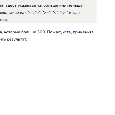
ать. здесь указывается больше или меньше
ие как “=”, “>”, “>=”, “<”, “<=” и т.д.)
ния.
а, которые больше 300. Пожалуйста, примените
ить результат: