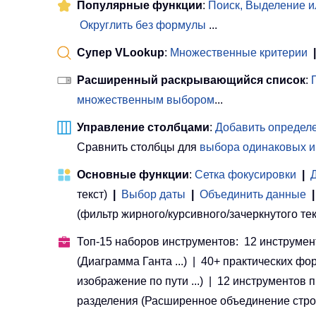
Популярные функции
:
Поиск, Выделение и
Округлить без формулы
...
Супер VLookup
:
Множественные критерии
|
Расширенный раскрывающийся список
:
множественным выбором
...
Управление столбцами
:
Добавить определе
Сравнить столбцы для
выбора одинаковых и
Основные функции
:
Сетка фокусировки
|
текст)
|
Выбор даты
|
Объединить данные
|
(фильтр жирного/курсивного/зачеркнутого текста
Топ-15 наборов инструментов: 12 инструмент
(Диаграмма Ганта ...) | 40+ практических фо
изображение по пути ...) | 12 инструментов
разделения (Расширенное объединение строк, Р