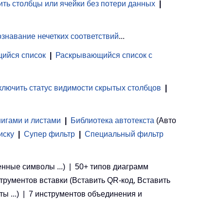
ть столбцы или ячейки без потери данных
|
знавание нечетких соответствий
...
ийся список
|
Раскрывающийся список с
лючить статус видимости скрытых столбцов
|
нигами и листами
 | 
Библиотека автотекста
(Авто
иску
|
Супер фильтр
|
Специальный фильтр
енные символы ...) | 50+ типов диаграмм
струментов вставки (Вставить QR-код, Вставить
ы ...) | 7 инструментов объединения и