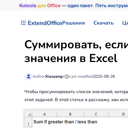
Kutools
для
Office
— один пакет. Пять инстру
Перейти к содержимому
ExtendOffice
Решения
Скачать
Ц
Суммировать, есл
значения в Excel
Author
Xiaoyang
•
Last modified
2025-08-26
Чтобы просуммировать список значений, кото
этой задачей. В этой статье я расскажу, как 