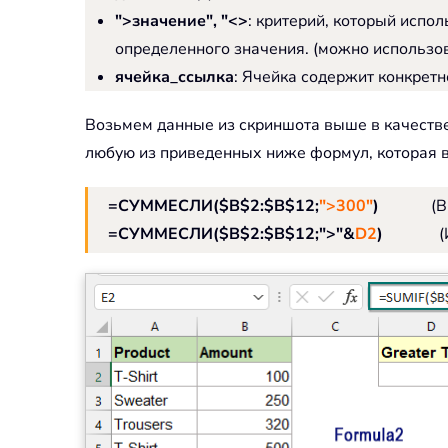
">значение", "<>
: критерий, который испо
определенного значения. (можно использоват
ячейка_ссылка
: Ячейка содержит конкретн
Возьмем данные из скриншота выше в качестве
любую из приведенных ниже формул, которая 
=СУММЕСЛИ($B$2:$B$12;
">300"
)
(В
=СУММЕСЛИ($B$2:$B$12;">"&
D2
)
(