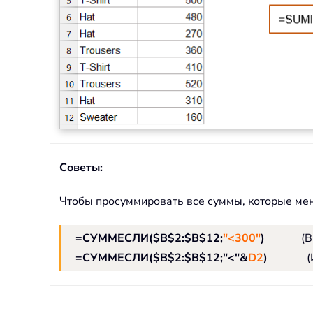
Советы:
Чтобы просуммировать все суммы, которые ме
=СУММЕСЛИ($B$2:$B$12;
"<300"
)
(В
=СУММЕСЛИ($B$2:$B$12;"<"&
D2
)
(