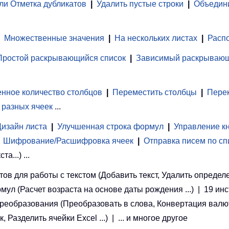
ли Отметка дубликатов
|
Удалить пустые строки
|
Объедини
Множественные значения
|
На нескольких листах
|
Распо
Простой раскрывающийся список
|
Зависимый раскрывающ
нное количество столбцов
|
Переместить столбцы
|
Перек
 разных ячеек
...
Дизайн листа
|
Улучшенная строка формул
|
Управление к
Шифрование/Расшифровка ячеек
|
Отправка писем по сп
...) ...
ов для работы с текстом (Добавить текст, Удалить определ
рмул (Расчет возраста на основе даты рождения ...) | 19 ин
 преобразования (Преобразовать в слова, Конвертация валют
азделить ячейки Excel ...) | ... и многое другое