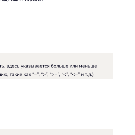
ать. здесь указывается больше или меньше
ие как “=”, “>”, “>=”, “<”, “<=” и т.д.)