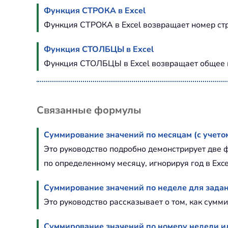
Функция СТРОКА в Excel
Функция СТРОКА в Excel возвращает номер стр
Функция СТОЛБЦЫ в Excel
Функция СТОЛБЦЫ в Excel возвращает общее к
Связанные формулы
Суммирование значений по месяцам (с учетом
Это руководство подробно демонстрирует две 
по определенному месяцу, игнорируя год в Exce
Суммирование значений по неделе для зада
Это руководство рассказывает о том, как сумми
Суммирование значений по номеру недели и