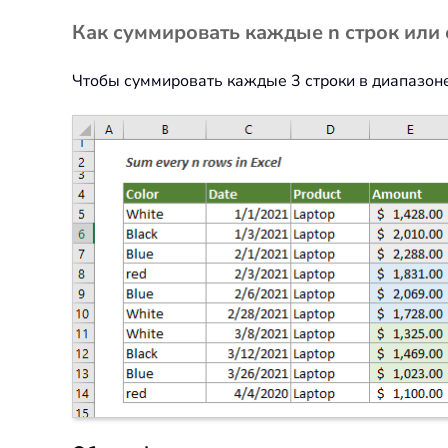
Как суммировать каждые n строк или 
Чтобы суммировать каждые 3 строки в диапазон