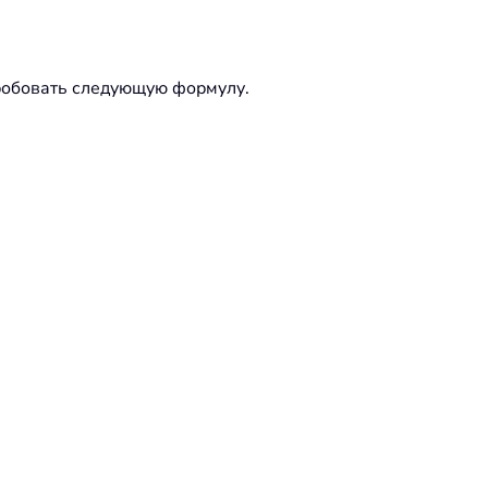
пробовать следующую формулу.