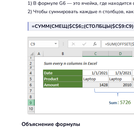
1) В формуле G6 — это ячейка, где находится
2) Чтобы суммировать каждые n столбцов, как
=СУММ(СМЕЩ($C$6;;(СТОЛБЦЫ($C$9:C9)-1
Объяснение формулы