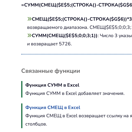
=СУММ(СМЕЩ($E$5;(СТРОКА()-СТРОКА($G$6))*
СМЕЩ($E$5;(СТРОКА()-СТРОКА($G$6))*3;
возвращаемого диапазона. СМЕЩ($E$5;0;0;3;1
СУММ(СМЕЩ($E$5;0;0;3;1))
: Число 3 указ
и возвращает 5726.
Связанные функции
Функция СУММ в Excel
Функция СУММ в Excel добавляет значения.
Функция СМЕЩ в Excel
Функция СМЕЩ в Excel возвращает ссылку на я
столбцов.