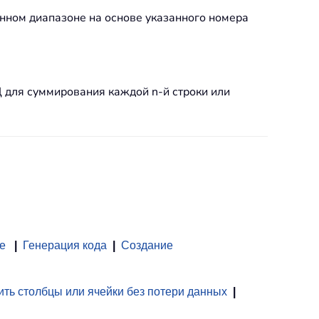
нном диапазоне на основе указанного номера
для суммирования каждой n-й строки или
е
|
Генерация кода
|
Создание
ть столбцы или ячейки без потери данных
|