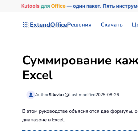
Kutools
для
Office
— один пакет. Пять инстру
Перейти к содержимому
ExtendOffice
Решения
Скачать
Ц
Суммирование кажд
Excel
Author
Siluvia
•
Last modified
2025-08-26
В этом руководстве объясняются две формулы, 
диапазоне в Excel.