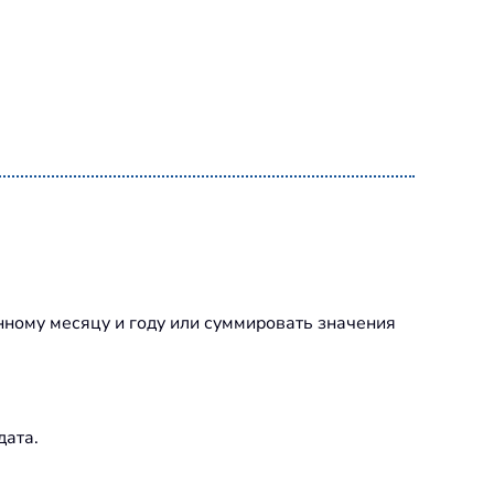
ному месяцу и году или суммировать значения
дата.