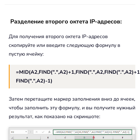
Разделение второго октета IP-адресов:
Для получения второго октета IP-адресов
скопируйте или введите следующую формулу в
пустую ячейку:
=MID(A2,FIND(".",A2)+1,FIND(".",A2,FIND(".",A2)+1
FIND(".",A2)-1)
Затем перетащите маркер заполнения вниз до ячеек,
чтобы заполнить эту формулу, и вы получите нужный
результат, как показано на скриншоте: