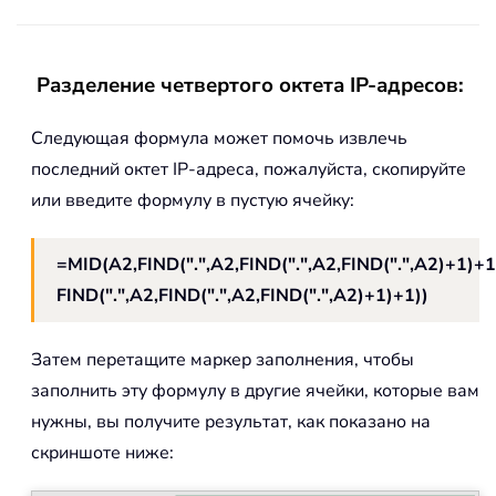
Разделение четвертого октета IP-адресов:
Следующая формула может помочь извлечь
последний октет IP-адреса, пожалуйста, скопируйте
или введите формулу в пустую ячейку:
=MID(A2,FIND(".",A2,FIND(".",A2,FIND(".",A2)+1)+
FIND(".",A2,FIND(".",A2,FIND(".",A2)+1)+1))
Затем перетащите маркер заполнения, чтобы
заполнить эту формулу в другие ячейки, которые вам
нужны, вы получите результат, как показано на
скриншоте ниже: