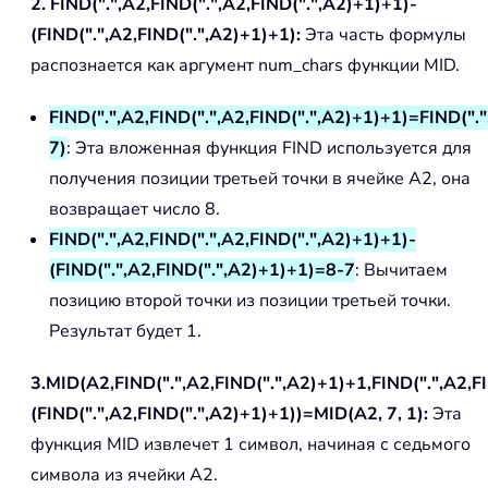
2. FIND(".",A2,FIND(".",A2,FIND(".",A2)+1)+1)-
(FIND(".",A2,FIND(".",A2)+1)+1):
Эта часть формулы
распознается как аргумент num_chars функции MID.
FIND(".",A2,FIND(".",A2,FIND(".",A2)+1)+1)=FIND("."
7)
: Эта вложенная функция FIND используется для
получения позиции третьей точки в ячейке A2, она
возвращает число 8.
FIND(".",A2,FIND(".",A2,FIND(".",A2)+1)+1)-
(FIND(".",A2,FIND(".",A2)+1)+1)=8-7
: Вычитаем
позицию второй точки из позиции третьей точки.
Результат будет 1.
3.MID(A2,FIND(".",A2,FIND(".",A2)+1)+1,FIND(".",A2,F
(FIND(".",A2,FIND(".",A2)+1)+1))=MID(A2, 7, 1):
Эта
функция MID извлечет 1 символ, начиная с седьмого
символа из ячейки A2.