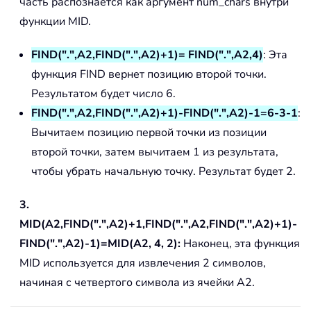
часть распознается как аргумент num_chars внутри
функции MID.
FIND(".",A2,FIND(".",A2)+1)= FIND(".",A2,4)
: Эта
функция FIND вернет позицию второй точки.
Результатом будет число 6.
FIND(".",A2,FIND(".",A2)+1)-FIND(".",A2)-1=6-3-1
:
Вычитаем позицию первой точки из позиции
второй точки, затем вычитаем 1 из результата,
чтобы убрать начальную точку. Результат будет 2.
3.
MID(A2,FIND(".",A2)+1,FIND(".",A2,FIND(".",A2)+1)-
FIND(".",A2)-1)=MID(A2, 4, 2):
Наконец, эта функция
MID используется для извлечения 2 символов,
начиная с четвертого символа из ячейки A2.