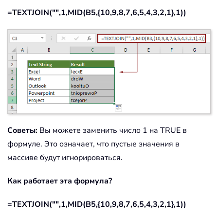
=TEXTJOIN("",1,MID(B5,{10,9,8,7,6,5,4,3,2,1},1))
Советы:
Вы можете заменить число 1 на TRUE в
формуле. Это означает, что пустые значения в
массиве будут игнорироваться.
Как работает эта формула?
=TEXTJOIN("",1,MID(B5,{10,9,8,7,6,5,4,3,2,1},1))