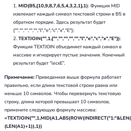
1.
MID(B5,{10,9,8,7,6,5,4,3,2,1},1)
: Функция MID
извлекает каждый символ текстовой строки в B5 в
обратном порядке. Здесь результат будет
{"","","","","","l","e","c","x","E"};
2.
TEXTJOIN("",1,{"","","","","","l","e","c","x","E"})
:
Функция TEXTJOIN объединяет каждый символ в
массиве и игнорирует пустые значения. Конечный
результат будет “lecxE”.
Примечание:
Приведенная выше формула работает
правильно, если длина текстовой строки равна или
меньше 10 символов. Чтобы перевернуть текстовую
строку, длина которой превышает 10 символов,
примените следующую формулу массива:
=TEXTJOIN("",1,MID(A1,ABS(ROW(INDIRECT("1:"&LEN(
(LEN(A1)+1)),1))