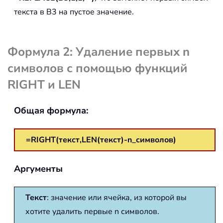
текста в B3 на пустое значение.
Формула 2: Удаление первых n
символов с помощью функций
RIGHT и LEN
Общая формула:
=RIGHT(текст,LEN(текст)-n_символов)
Аргументы
Текст
: значение или ячейка, из которой вы
хотите удалить первые n символов.