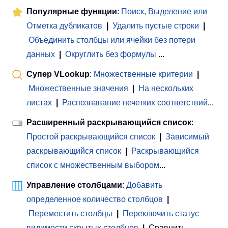
Популярные функции
:
Поиск, Выделение или
Отметка дубликатов
|
Удалить пустые строки
|
Объединить столбцы или ячейки без потери
данных
|
Округлить без формулы
...
Супер VLookup
:
Множественные критерии
|
Множественные значения
|
На нескольких
листах
|
Распознавание нечетких соответствий
...
Расширенный раскрывающийся список
:
Простой раскрывающийся список
|
Зависимый
раскрывающийся список
|
Раскрывающийся
список с множественным выбором
...
Управление столбцами
:
Добавить
определенное количество столбцов
|
Переместить столбцы
|
Переключить статус
видимости скрытых столбцов
|
Сравнить