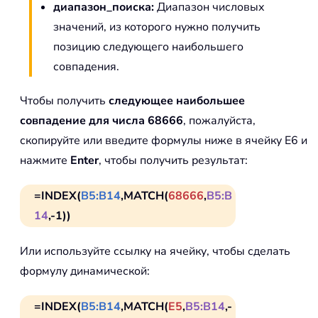
диапазон_поиска:
Диапазон числовых
значений, из которого нужно получить
позицию следующего наибольшего
совпадения.
Чтобы получить
следующее наибольшее
совпадение для числа 68666
, пожалуйста,
скопируйте или введите формулы ниже в ячейку E6 и
нажмите
Enter
, чтобы получить результат:
=INDEX(
B5:B14
,MATCH(
68666
,
B5:B
14
,-1))
Или используйте ссылку на ячейку, чтобы сделать
формулу динамической:
=INDEX(
B5:B14
,MATCH(
E5
,
B5:B14
,-