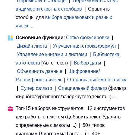
Переместить столбцы
|
Переключить статус
видимости скрытых столбцов
|
Сравнить
столбцы для
выбора одинаковых и разных
ячеек
...
Основные функции
:
Сетка фокусировки
|
Дизайн листа
|
Улучшенная строка формул
|
Управление книгами и листами
 | 
Библиотека
автотекста
(Авто текст)
|
Выбор даты
|
Объединить данные
|
Шифрование/
Расшифровка ячеек
|
Отправка писем по списку
|
Супер фильтр
|
Специальный фильтр
(фильтр
жирного/курсивного/зачеркнутого текста...) ...
Топ-15 наборов инструментов: 12 инструментов
для работы с текстом (Добавить текст, Удалить
определенные символы ...) | 50+ типов
диаграмм (Диаграмма Ганта ...) | 40+