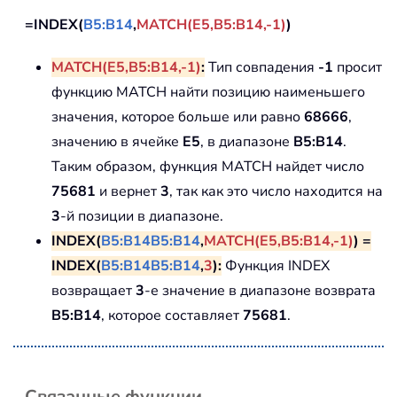
=INDEX(
B5:B14
,
MATCH(E5,B5:B14,-1)
)
MATCH(E5,B5:B14,-1)
:
Тип совпадения
-1
просит
функцию MATCH найти позицию наименьшего
значения, которое больше или равно
68666
,
значению в ячейке
E5
, в диапазоне
B5:B14
.
Таким образом, функция MATCH найдет число
75681
и вернет
3
, так как это число находится на
3
-й позиции в диапазоне.
INDEX(
B5:B14
B5:B14
,
MATCH(E5,B5:B14,-1)
) =
INDEX(
B5:B14
B5:B14
,
3
):
Функция INDEX
возвращает
3
-е значение в диапазоне возврата
B5:B14
, которое составляет
75681
.
Связанные функции