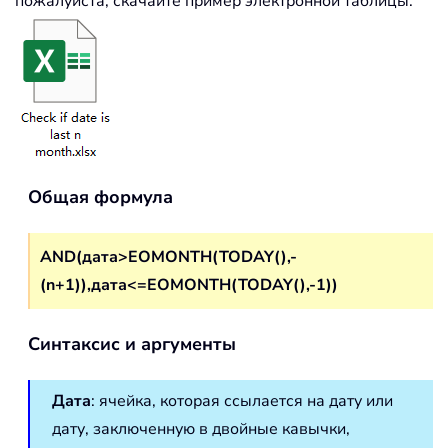
пожалуйста, скачайте пример электронной таблицы.
Общая формула
AND(дата>EOMONTH(TODAY(),-
(n+1)),дата<=EOMONTH(TODAY(),-1))
Синтаксис и аргументы
Дата
: ячейка, которая ссылается на дату или
дату, заключенную в двойные кавычки,