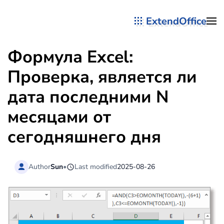
ExtendOffice
Перейти к содержимому
Формула Excel:
Проверка, является ли
дата последними N
месяцами от
сегодняшнего дня
Author
Sun
•
Last modified
2025-08-26