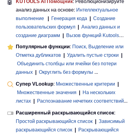
🤖
KUTOOLS AI Помощник
: Революционизируйте
анализ данных на основе:
Интеллектуальное
выполнение
|
Генерация кода
|
Создание
пользовательских формул
|
Анализ данных и
создание диаграмм
|
Вызов функций Kutools
…
Популярные функции
:
Поиск, Выделение или
Отметка дубликатов
|
Удалить пустые строки
|
Объединить столбцы или ячейки без потери
данных
|
Округлить без формулы
...
Супер VLookup
:
Множественные критерии
|
Множественные значения
|
На нескольких
листах
|
Распознавание нечетких соответствий
...
Расширенный раскрывающийся список
:
Простой раскрывающийся список
|
Зависимый
раскрывающийся список
|
Раскрывающийся