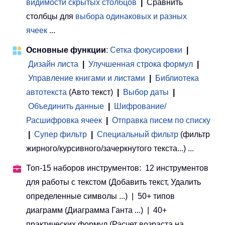
видимости скрытых столбцов
|
Сравнить
столбцы для
выбора одинаковых и разных
ячеек
...
Основные функции
:
Сетка фокусировки
|
Дизайн листа
|
Улучшенная строка формул
|
Управление книгами и листами
 | 
Библиотека
автотекста
(Авто текст)
|
Выбор даты
|
Объединить данные
|
Шифрование/
Расшифровка ячеек
|
Отправка писем по списку
|
Супер фильтр
|
Специальный фильтр
(фильтр
жирного/курсивного/зачеркнутого текста...) ...
Топ-15 наборов инструментов: 12 инструментов
для работы с текстом (Добавить текст, Удалить
определенные символы ...) | 50+ типов
диаграмм (Диаграмма Ганта ...) | 40+
практических формул (Расчет возраста на