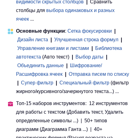
видимости скрытых столбцов
|
Сравнить
столбцы для
выбора одинаковых и разных
ячеек
...
Основные функции
:
Сетка фокусировки
|
Дизайн листа
|
Улучшенная строка формул
|
Управление книгами и листами
 | 
Библиотека
автотекста
(Авто текст)
|
Выбор даты
|
Объединить данные
|
Шифрование/
Расшифровка ячеек
|
Отправка писем по списку
|
Супер фильтр
|
Специальный фильтр
(фильтр
жирного/курсивного/зачеркнутого текста...) ...
Топ-15 наборов инструментов: 12 инструментов
для работы с текстом (Добавить текст, Удалить
определенные символы ...) | 50+ типов
диаграмм (Диаграмма Ганта ...) | 40+
практических формул (Расчет возраста на