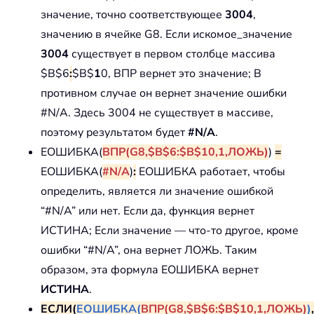
значение, точно соответствующее
3004
,
значению в ячейке G8. Если искомое_значение
3004
существует в первом столбце массива
$B$6
:
$B$
1
0, ВПР вернет это значение; В
противном случае он вернет значение ошибки
#N/A. Здесь 3004 не существует в массиве,
поэтому результатом будет
#N/A
.
ЕОШИБКА(
ВПР(G8,$B$6:$B$10,1,ЛОЖЬ)
)
=
ЕОШИБКА(
#N/A
)
:
ЕОШИБКА работает, чтобы
определить, является ли значение ошибкой
“#N/A” или нет. Если да, функция вернет
ИСТИНА; Если значение — что-то другое, кроме
ошибки “#N/A”, она вернет ЛОЖЬ. Таким
образом, эта формула ЕОШИБКА вернет
ИСТИНА
.
ЕСЛИ(
ЕОШИБКА(
ВПР(G8,$B$6:$B$10,1,ЛОЖЬ)
)