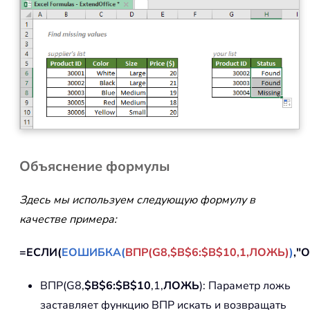
Объяснение формулы
Здесь мы используем следующую формулу в
качестве примера:
=ЕСЛИ(
ЕОШИБКА(
ВПР(G8,$B$6:$B$10,1,ЛОЖЬ)
)
,"
ВПР(G8,
$B$6:$B$10
,1,
ЛОЖЬ
): Параметр ложь
заставляет функцию ВПР искать и возвращать