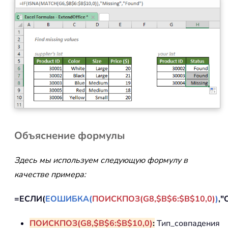
Объяснение формулы
Здесь мы используем следующую формулу в
качестве примера:
=ЕСЛИ(
ЕОШИБКА(
ПОИСКПОЗ(G8,$B$6:$B$10,0)
)
,"
ПОИСКПОЗ(G8,$B$6:$B$10,0)
:
Тип_совпадения