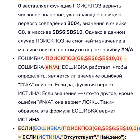
0
заставляет функцию ПОИСКПОЗ вернуть
числовое значение, указывающее позицию
первого совпадения
3004
, значения в ячейке
G8, в массиве
$B$6:$B$10
. Однако в данном
случае ПОИСКПОЗ не смог найти значение в
массиве поиска, поэтому он вернет ошибку
#N/A
.
ЕОШИБКА(
ПОИСКПОЗ(G8,$B$6:$B$10,0)
)
=
ЕОШИБКА(
#N/A
)
:
ЕОШИБКА работает, чтобы
определить, является ли значение ошибкой
“#N/A” или нет. Если да, функция вернет
ИСТИНА; Если значение — что-то другое, кроме
ошибки “#N/A”, она вернет ЛОЖЬ. Таким
образом, эта формула ЕОШИБКА вернет
ИСТИНА
.
ЕСЛИ(
ЕОШИБКА(
ПОИСКПОЗ(G8,$B$6:$B$10,0)
= ЕСЛИ(
ИСТИНА
,"Отсутствует","Найдено"):