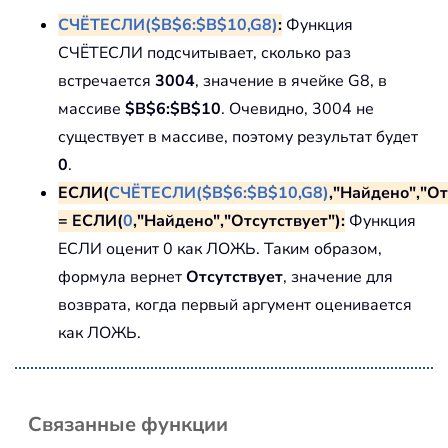
СЧЁТЕСЛИ($B$6:$B$10,G8)
:
Функция
СЧЁТЕСЛИ подсчитывает, сколько раз
встречается
3004
, значение в ячейке G8, в
массиве
$B$6:$B$10
. Очевидно, 3004 не
существует в массиве, поэтому результат будет
0
.
ЕСЛИ(
СЧЁТЕСЛИ($B$6:$B$10,G8)
,"Найдено","От
= ЕСЛИ(
0
,"Найдено","Отсутствует"):
Функция
ЕСЛИ оценит 0 как ЛОЖЬ. Таким образом,
формула вернет
Отсутствует
, значение для
возврата, когда первый аргумент оценивается
как ЛОЖЬ.
Связанные функции