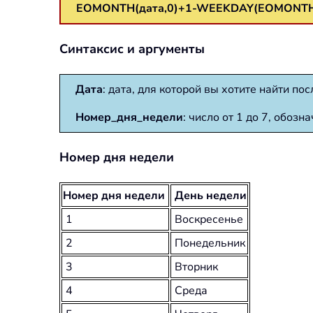
EOMONTH(дата,0)+1-WEEKDAY(EOMONTH(д
Синтаксис и аргументы
Дата
: дата, для которой вы хотите найти п
Номер_дня_недели
: число от 1 до 7, обоз
Номер дня недели
Номер дня недели
День недели
1
Воскресенье
2
Понедельник
3
Вторник
4
Среда