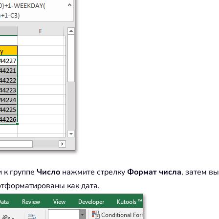
и к группе
Число
нажмите стрелку
Формат числа
, затем в
отформатированы как дата.