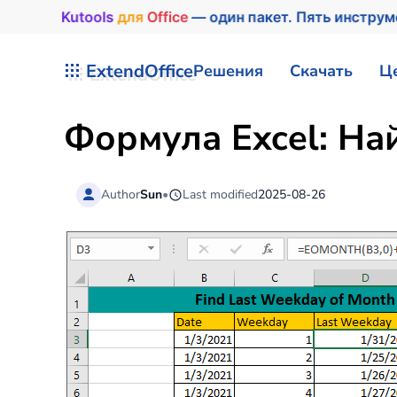
Kutools
для
Office
— один пакет. Пять инстру
Перейти к содержимому
ExtendOffice
Решения
Скачать
Ц
Формула Excel: На
Author
Sun
•
Last modified
2025-08-26