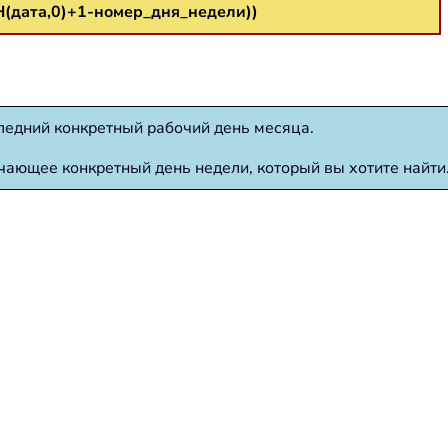
ата,0)+1-номер_дня_недели))
оследний конкретный рабочий день месяца.
начающее конкретный день недели, который вы хотите найти