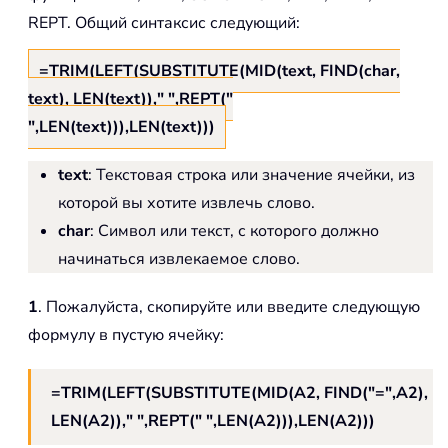
REPT. Общий синтаксис следующий:
=TRIM(LEFT(SUBSTITUTE(MID(text, FIND(char,
text), LEN(text))," ",REPT("
",LEN(text))),LEN(text)))
text
: Текстовая строка или значение ячейки, из
которой вы хотите извлечь слово.
char
: Символ или текст, с которого должно
начинаться извлекаемое слово.
1
. Пожалуйста, скопируйте или введите следующую
формулу в пустую ячейку:
=TRIM(LEFT(SUBSTITUTE(MID(A2, FIND("=",A2),
LEN(A2))," ",REPT(" ",LEN(A2))),LEN(A2)))