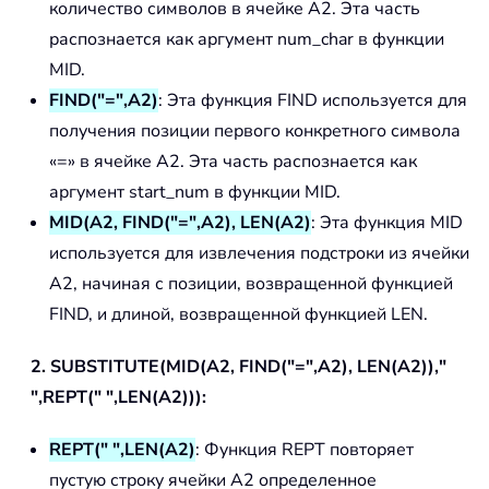
количество символов в ячейке A2. Эта часть
распознается как аргумент num_char в функции
MID.
FIND("=",A2)
: Эта функция FIND используется для
получения позиции первого конкретного символа
«=» в ячейке A2. Эта часть распознается как
аргумент start_num в функции MID.
MID(A2, FIND("=",A2), LEN(A2)
: Эта функция MID
используется для извлечения подстроки из ячейки
A2, начиная с позиции, возвращенной функцией
FIND, и длиной, возвращенной функцией LEN.
2. SUBSTITUTE(MID(A2, FIND("=",A2), LEN(A2)),"
",REPT(" ",LEN(A2))):
REPT(" ",LEN(A2)
: Функция REPT повторяет
пустую строку ячейки A2 определенное